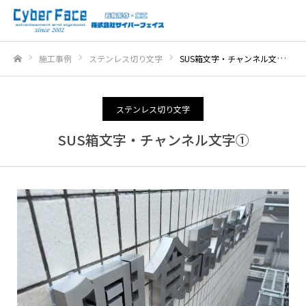
施工事例
ステンレス切り文字
SUS箱文字・チャンネル文字①
ホーム
ステンレス切り文字
SUS箱文字・チャンネル文字①