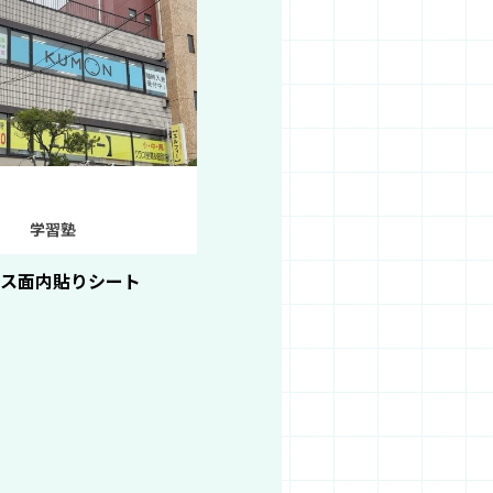
学習塾
ラス面内貼りシート