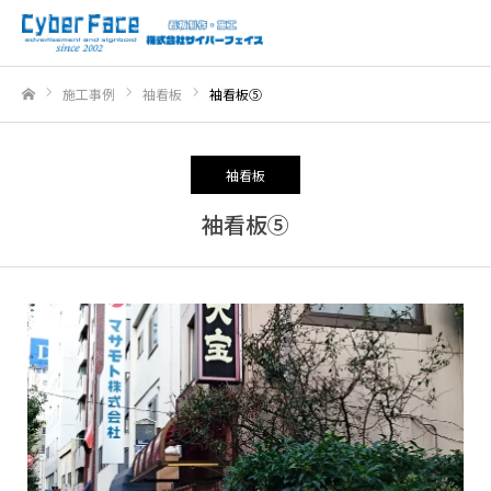
施工事例
袖看板
袖看板⑤
ホーム
袖看板
袖看板⑤