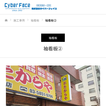
施工事例
袖看板
袖看板②
ホーム
袖看板
袖看板②