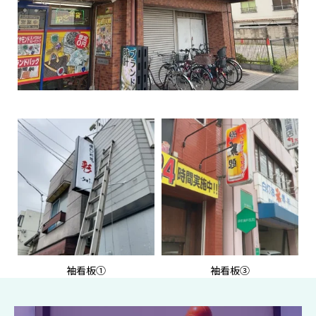
袖看板①
袖看板③