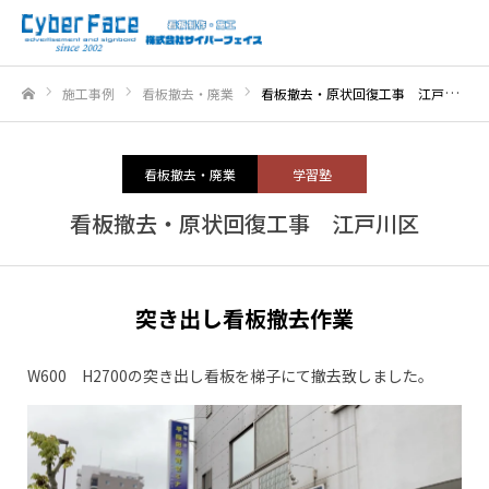
施工事例
看板撤去・廃業
看板撤去・原状回復工事 江戸川区
ホーム
看板撤去・廃業
学習塾
看板撤去・原状回復工事 江戸川区
突き出し看板撤去作業
W600 H2700の突き出し看板を梯子にて撤去致しました。