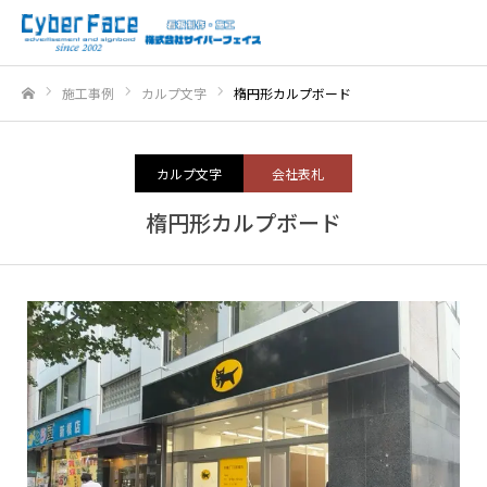
施工事例
カルプ文字
楕円形カルプボード
ホーム
カルプ文字
会社表札
楕円形カルプボード