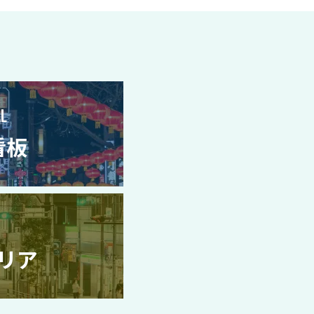
L
看板
リア