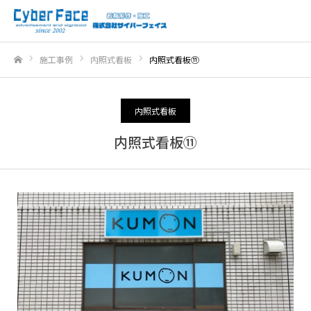
施工事例
内照式看板
内照式看板⑪
ホーム
内照式看板
内照式看板⑪