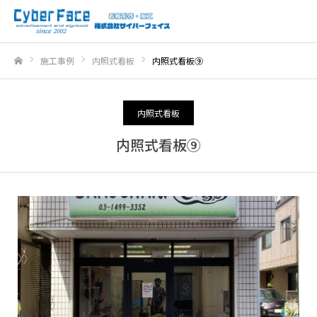
施工事例
内照式看板
内照式看板⑨
ホーム
内照式看板
内照式看板⑨