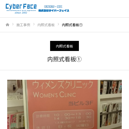
施工事例
内照式看板
内照式看板①
ホーム
内照式看板
内照式看板①