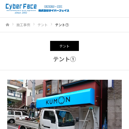
施工事例
テント
テント①
ホーム
テント
テント①