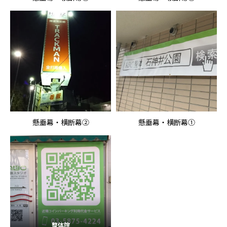
懸垂幕・横断幕②
懸垂幕・横断幕①
整体院