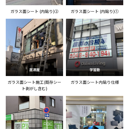
ガラス面シート (内貼り)②
ガラス面シート (内貼り)①
居酒屋
学習塾
ガラス面シート施工(既存シー
ガラス面シート内貼り仕様
ト剥がし含む)